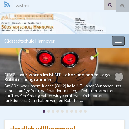
Search for:
Suc
ums
Südstadtschule Hannover
Navi
umsc
OM2 – Wir waren im MINT-Labor und haben Lego-
Roboter programmiert
Klimatag der OG 3 bei AHA in Lahe am 15.4.26
Previous
Nex
Am 30.4. war unsere Klasse (OM2) im MINT-Labor. Wir haben uns
Heute war unsere Klasse OG3 auf der Zentralmülldeponie in
sehr darauf gefreut, weil wir dort mit Lego-Robotern arbeiten
Hannover. Insgesamt hat uns der Ausflug gut gefallen, weil wir viel
durften. Am Anfang haben wir gelernt, wie ein Roboter
darüber gelernt haben, wie wichtig Mülltrennung ist und wie die
funktioniert. Dann haben wir den Roboter …
verschiedenen Abfälle verarbeitet werden. Es …
Herzlich willkommen!