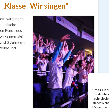
„Klasse! Wir singen“
eit: wir gingen
sikalische
ten Runde des
ir-singen.de)
 und 3. Jahrgang.
Freude und
Um dir ein o
Geräteinfor
Technologien
dieser Websi
können best