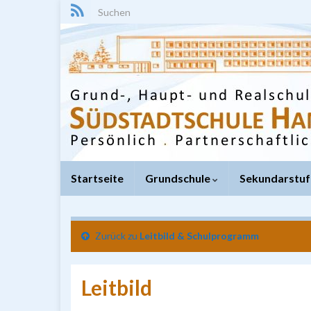
Search for:
Startseite
Grundschule
Sekundarstuf
Zurück zu
Leitbild & Schulprogramm
Leitbild