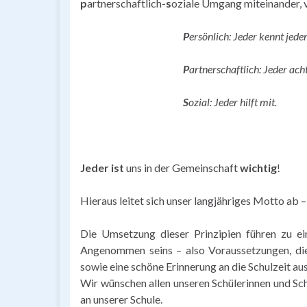
p
artnerschaftlich-
s
oziale Umgang miteinander, v
P
ersönlich: Jeder kennt jeden
P
artnerschaftlich: Jeder acht
S
ozial: Jeder hilft mit.
Jeder ist
uns in der Gemeinschaft
wichtig
!
Hieraus leitet sich unser langjähriges Motto ab 
Die Umsetzung dieser Prinzipien führen zu e
Angenommen seins – also Voraussetzungen, die 
sowie eine schöne Erinnerung an die Schulzeit a
Wir wünschen allen unseren Schülerinnen und Sch
an unserer Schule.