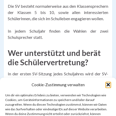
Die SV besteht normalerweise aus den Klassensprechern
der Klassen 5 bis 10, sowie allen interessierten
SchülerInnen, die sich im Schulleben engagieren wollen.
In jedem Schuljahr finden die Wahlen der zwei
Schulsprecher statt.
Wer unterstützt und berät
die Schülervertretung?
In der ersten SV-Sitzung jedes Schuljahres wird der SV-
Verbindungslehrer gewählt. In dieser Funktion
Cookie-Zustimmung verwalten
unterstützt und berät der Lehrer die SV bei allen Fragen
der Interessenvertretung der Schülerinnen und Schüler.
Um dir ein optimales Erlebnis zu bieten, verwenden wir Technologien wie
Cookies, um Geräteinformationen zu speichern und/oder darauf
zuzugreifen. Wenn du diesen Technologien zustimmst, können wir Daten
wie das Surfverhalten oder eindeutige IDs auf dieser Website verarbeiten.
Wenn du deine Zustimmung nicht erteilst oder zurückziehst, können