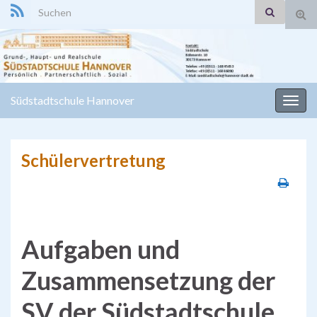
Search for:
Suc
ums
Südstadtschule Hannover
Navi
umsc
Schülervertretung
Aufgaben und
Zusammensetzung der
SV der Südstadtschule