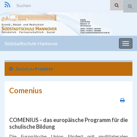
Search for:
Suc
ums
Südstadtschule Hannover
Navi
umsc
Zurück zu
Projekte
Comenius
COMENIUS – das europäische Programm für die
schulische Bildung
Die Europäische Union fördert mit multilateralen