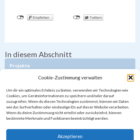
In diesem Abschnitt
Projekte
Cookie-Zustimmung verwalten
buddY-Programm
Um dir ein optimales Erlebnis zu bieten, verwenden wir Technologien wie
Comenius
Cookies, um Geräteinformationen zu speichern und/oder darauf
zuzugreifen. Wenn du diesen Technologien zustimmst, können wir Daten
Hand in Hand in die Zukunft III
wie das Surfverhalten oder eindeutige IDs auf dieser Website verarbeiten.
Wenn du deine Zustimmung nicht erteilst oder zurückziehst, können
Mobbing-Interventions-Team (MIT)
bestimmte Merkmale und Funktionen beeinträchtigt werden.
Skikurs
Akzeptieren