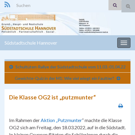
Search for:
Suc
ums
Südstadtschule Hannover
Navi
umsc
Schultüten-Rallye der Südstadtschule vom 11.03.-01.04.22
Gewichte-Quiz in der M1: Wie viel wiegt ein Faultier?
Die Klasse OG2 ist „putzmunter“
Im Rahmen der
Aktion „Putzmunter
“ machte die Klasse
OG2 sich am Freitag, den 18.03.2022, auf in die Südstadt.
In kleinen Gruppen flitzten die SchülerInnen durch die