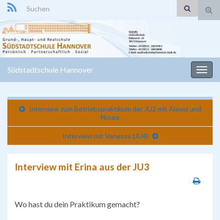
Search for:
Suc
ums
Südstadtschule Hannover
Navi
umsc
Interview zum Betriebspraktikum der JU2 mit Alexej und
Noura
Interview mit Vanessa (JU4)
Interview mit Erina aus der JU3
Wo hast du dein Praktikum gemacht?