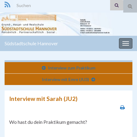
Search for:
Suc
ums
Südstadtschule Hannover
Navi
umsc
Interview zum Praktikum
Interview mit Emre (JU3)
Interview mit Sarah (JU2)
Wo hast du dein Praktikum gemacht?