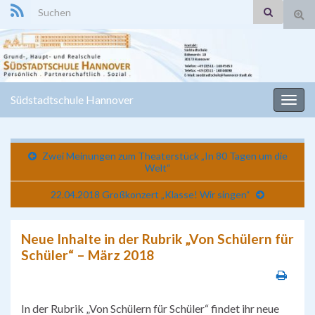
Search for:
Suc
ums
Südstadtschule Hannover
Navi
umsc
Zwei Meinungen zum Theaterstück „In 80 Tagen um die
Welt“
22.04.2018 Großkonzert „Klasse! Wir singen“
Neue Inhalte in der Rubrik „Von Schülern für
Schüler“ – März 2018
In der Rubrik „Von Schülern für Schüler“ findet ihr neue