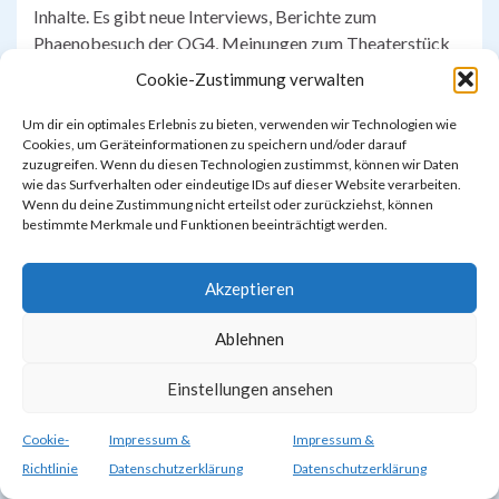
Inhalte. Es gibt neue Interviews, Berichte zum
Phaenobesuch der OG4, Meinungen zum Theaterstück
„In 80 Tagen um die Welt“ und vieles mehr.
Cookie-Zustimmung verwalten
Um dir ein optimales Erlebnis zu bieten, verwenden wir Technologien wie
Cookies, um Geräteinformationen zu speichern und/oder darauf
zuzugreifen. Wenn du diesen Technologien zustimmst, können wir Daten
wie das Surfverhalten oder eindeutige IDs auf dieser Website verarbeiten.
Wenn du deine Zustimmung nicht erteilst oder zurückziehst, können
bestimmte Merkmale und Funktionen beeinträchtigt werden.
Akzeptieren
Ablehnen
Impressum & Datenschutzerklärung
Cookie-Richtlinie (EU)
Einstellungen ansehen
© 2026 Südstadtschule Hannover.
Gemacht mit
von
Graphene Themes
.
Cookie-
Impressum &
Impressum &
Richtlinie
Datenschutzerklärung
Datenschutzerklärung