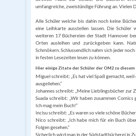
umfangreiche, zweistündige Führung an. Vielen 
Alle Schüler welche bis dahin noch keine Büch
eine Leihkarte ausstellen lassen. Die Schüler
weiteren 17 Büchereien der Stadt Hannover be
Orten ausleihen und zurückgeben kann. Nat
Schmökern. Schlussendlich nahm sich jeder noch 
in festen Lesezeiten lesen zu können.
Hier einige Zitate der Schüler der OM2 zu diesem 
Miguel schreibt: „Es hat viel Spaß gemacht, weil
ausgeliehen.“
Johannes schreibt: „Meine Lieblingsbücher zur Z
Suada schreibt: „Wir haben zusammen Comics ge
Ich mag mein Buch!“
Incisu schreibt: „Es waren so viele schöne Bücher
Nico schreibt: „Ich habe mich für ein Buch üb
Folgen gesehen.“
Sicherlich wird man in der Südstadtbücherei in Z