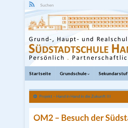
Search for:
Startseite
Grundschule
Sekundarstuf
Projekt – Hand in Hand in die Zukunft III
OM2 – Besuch der Südst