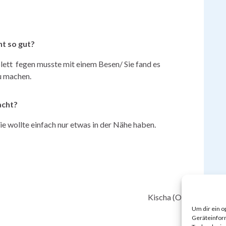
ht so gut?
lett fegen musste mit einem Besen/ Sie fand es
u machen.
acht?
ie wollte einfach nur etwas in der Nähe haben.
Kischa (OG 4)
Um dir ein o
Geräteinfor