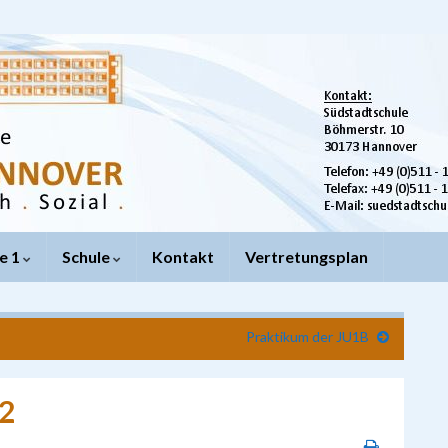
e 1
Schule
Kontakt
Vertretungsplan
Praktikum der JU1B
U2