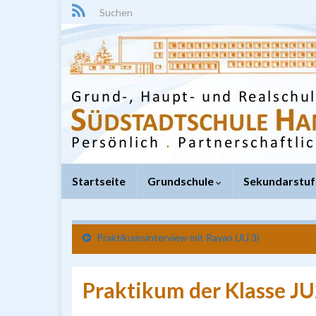
Search for:
Startseite
Grundschule
Sekundarstuf
Praktikumsinterview mit Rayan (JU 3)
Praktikum der Klasse J