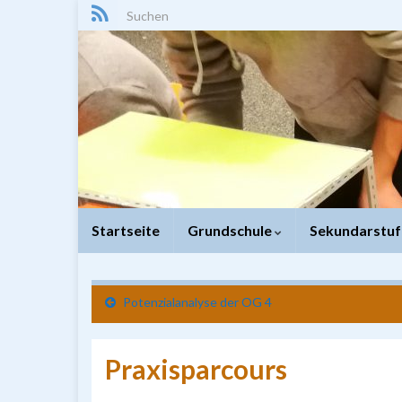
Search for:
Startseite
Grundschule
Sekundarstuf
Potenzialanalyse der OG 4
Praxisparcours