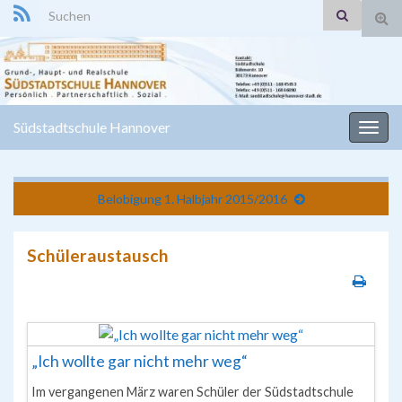
Search for:
Suc
ums
Südstadtschule Hannover
Navi
umsc
Belobigung 1. Halbjahr 2015/2016
Schüleraustausch
„Ich wollte gar nicht mehr weg“
Im vergangenen März waren Schüler der Südstadtschule