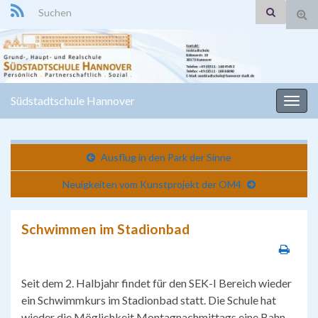
Search for:
Suc
ums
Südstadtschule Hannover
Navi
umsc
Ausflug in den Park der Sinne
Neuigkeiten vom Kunstprojekt der OM4
Schwimmen im Stadionbad
Seit dem 2. Halbjahr findet für den SEK-I Bereich wieder
ein Schwimmkurs im Stadionbad statt. Die Schule hat
wieder die Möglichkeit Montagnachmittags eine Bahn