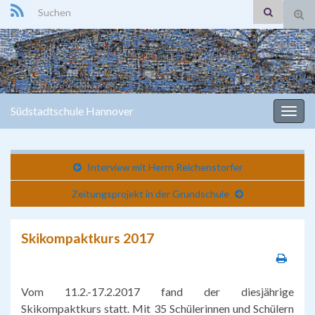
Search for:
Suc
ums
Südstadtschule Hannover
Navi
umsc
Interview mit Herrn Reichenstorfer
Zeitungsprojekt in der Grundschule
Skikompaktkurs 2017
Vom 11.2.-17.2.2017 fand der diesjährige
Skikompaktkurs statt. Mit 35 Schülerinnen und Schülern