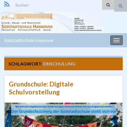
Search for:
Suc
ums
Südstadtschule Hannover
Navi
umsc
SCHLAGWORT:
EINSCHULUNG
Grundschule: Digitale
Schulvorstellung