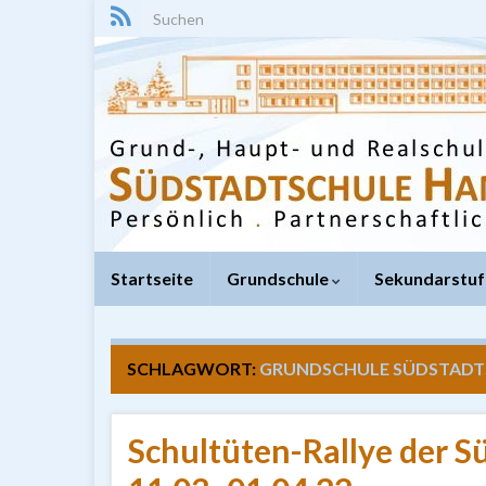
Search for:
Startseite
Grundschule
Sekundarstuf
SCHLAGWORT:
GRUNDSCHULE SÜDSTADT
Schultüten-Rallye der 