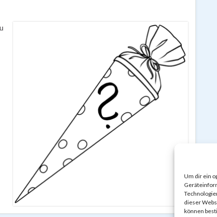
du
Um dir ein o
Geräteinfor
Technologien
dieser Websi
können best