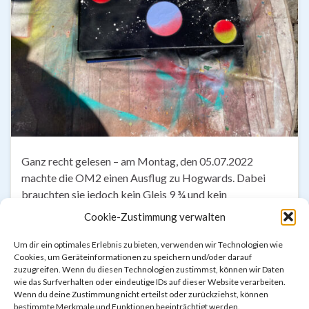
Ganz recht gelesen – am Montag, den 05.07.2022
machte die OM2 einen Ausflug zu Hogwards. Dabei
brauchten sie jedoch kein Gleis 9 ¾ und kein
verzaubertes Auto. Es ging nämlich zum (fast)
Cookie-Zustimmung verwalten
namensgleichen, aber ebenfalls zauberhaften,
Nachmittagsjugendtreff vom Jugendwerk Hannover in
Um dir ein optimales Erlebnis zu bieten, verwenden wir Technologien wie
Cookies, um Geräteinformationen zu speichern und/oder darauf
die Freytagstraße. Nach noch nicht einmal 10 Minuten
zuzugreifen. Wenn du diesen Technologien zustimmst, können wir Daten
Fußmarsch von der Südstadtschule aus wurde …
wie das Surfverhalten oder eindeutige IDs auf dieser Website verarbeiten.
Wenn du deine Zustimmung nicht erteilst oder zurückziehst, können
bestimmte Merkmale und Funktionen beeinträchtigt werden.