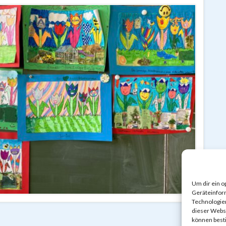
Um dir ein o
Geräteinfor
Technologien
dieser Websi
können best