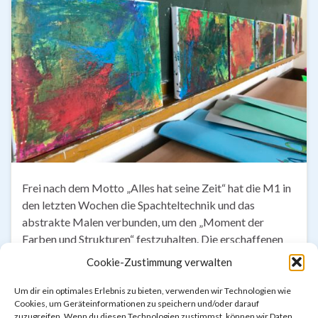
Frei nach dem Motto „Alles hat seine Zeit“ hat die M1 in
den letzten Wochen die Spachteltechnik und das
abstrakte Malen verbunden, um den „Moment der
Farben und Strukturen“ festzuhalten. Die erschaffenen
Kunstwerke sind beispielsweise unter den Titeln
Cookie-Zustimmung verwalten
„Farbregen“, „Goldschimmer“, „Farbspritzer“ oder
„freundliche Farbexplosion“ präsentiert worden.
Um dir ein optimales Erlebnis zu bieten, verwenden wir Technologien wie
Cookies, um Geräteinformationen zu speichern und/oder darauf
Besonders spannend fanden die Kinder der M1 die
zuzugreifen. Wenn du diesen Technologien zustimmst, können wir Daten