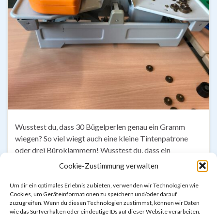
Wusstest du, dass 30 Bügelperlen genau ein Gramm
wiegen? So viel wiegt auch eine kleine Tintenpatrone
oder drei Büroklammern! Wusstest du, dass ein
Plüschpapagei 120 Gramm wiegt? Das ist genauso viel
Cookie-Zustimmung verwalten
wie ein Schal! Die Kinder der M2 dachten sich im
Mathematikunterricht zum Thema „Gewichte“ eigene
Um dir ein optimales Erlebnis zu bieten, verwenden wir Technologien wie
Cookies, um Geräteinformationen zu speichern und/oder darauf
Quizfragen aus. Alle Kinder der Gruppe A wogen
zuzugreifen. Wenn du diesen Technologien zustimmst, können wir Daten
Gegenstände …
wie das Surfverhalten oder eindeutige IDs auf dieser Website verarbeiten.