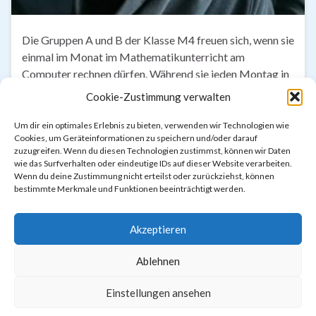
Die Gruppen A und B der Klasse M4 freuen sich, wenn sie
einmal im Monat im Mathematikunterricht am
Computer rechnen dürfen. Während sie jeden Montag in
der Computerstunde die Eingabe eines Benutzernamens
Cookie-Zustimmung verwalten
und eines Passwortes lernen, vertiefen sie mit unseren
Lernprogrammen den schnellen Umgang mit der
Um dir ein optimales Erlebnis zu bieten, verwenden wir Technologien wie
Cookies, um Geräteinformationen zu speichern und/oder darauf
Tastatur und der Maus. Nach einer halben Stunde
zuzugreifen. Wenn du diesen Technologien zustimmst, können wir Daten
Kopfrechnen, …
wie das Surfverhalten oder eindeutige IDs auf dieser Website verarbeiten.
Wenn du deine Zustimmung nicht erteilst oder zurückziehst, können
bestimmte Merkmale und Funktionen beeinträchtigt werden.
Weiterlesen
Akzeptieren
Ablehnen
Einstellungen ansehen
Impressum & Datenschutzerklärung
Cookie-Richtlinie (EU)