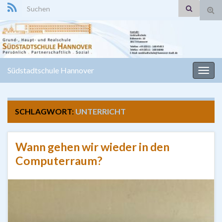
Search for:
Suc
ums
Südstadtschule Hannover
Navi
umsc
SCHLAGWORT:
UNTERRICHT
Wann gehen wir wieder in den
Computerraum?