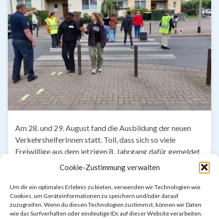
Am 28. und 29. August fand die Ausbildung der neuen
VerkehrshelferInnen statt. Toll, dass sich so viele
Freiwillige aus dem jetzigen 8. Jahrgang dafür gemeldet
haben! Es war nicht einfach – man musste ziemlich viel
Cookie-Zustimmung verwalten
Theorie büffeln und dann eine theoretische und eine
praktische Prüfung absolvieren.Wir gratulieren unseren
Um dir ein optimales Erlebnis zu bieten, verwenden wir Technologien wie
Cookies, um Geräteinformationen zu speichern und/oder darauf
16 neuen VerkehrshelferInnen, die beides geschafft
zuzugreifen. Wenn du diesen Technologien zustimmst, können wir Daten
haben! …
wie das Surfverhalten oder eindeutige IDs auf dieser Website verarbeiten.