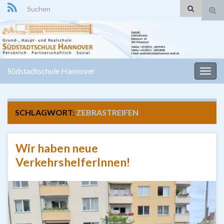
Search for:
Suc
ums
Südstadtschule Hannover
Navi
umsc
SCHLAGWORT:
ZEBRASTREIFEN
Wir haben neue
VerkehrshelferInnen!