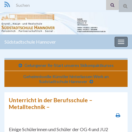
Search for:
Suc
ums
Südstadtschule Hannover
Navi
umsc
Gelungener Re-Start unseres Skikompaktkurses
Geheimnisvolle Künstler hinterlassen Werk an
Südstadtschule Hannover
Unterricht in der Berufsschule –
Metalltechnik –
Einige Schülerinnen und Schüler der OG 4 und JU2