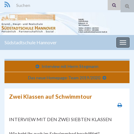
Search for:
Suc
ums
Südstadtschule Hannover
Navi
umsc
Interview mit Herrn Stegmann
Das neue Homepage-Team 2019/2020
Zwei Klassen auf Schwimmtour
INTERVIEW MIT DEN ZWEI SIEBTEN KLASSEN
Wie habt ih
r euch im Schwimmbad beschäftigt
?