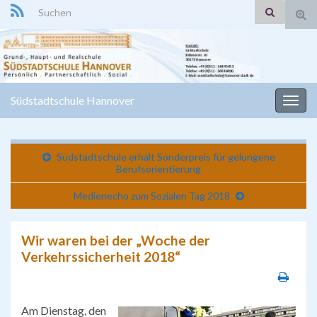
Search for:
Suc
ums
Südstadtschule Hannover
Navi
umsc
Südstadtschule erhält Sonderpreis für gelungene
Berufsorientierung
Medienecho zum Sozialen Tag 2018
Wir waren bei der „Woche der
Verkehrssicherheit 2018“
Am Dienstag, den