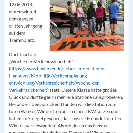
12.06.2018,
waren wir mit
dem ganzen
dritten Jahrgang
auf dem
Trammplatz.
Dort fand die
„Woche der Verkehrssicherheit“
(
https://www.hannover.de/Leben-in-der-Region-
Hannov
er/Mobilität/Verkehrsplanung-
entwicklung/Verkehrssicherheit/Woche-der-
Verkehrssicherheit
) statt.
Unsere Klasse hatte großes
Glück und durfte gleich mehrere Stationen ausprobieren.
Besonders beeindruckend fanden wir die Station zum
toten Winkel. Wir durften uns in einen LKW setzen und
haben im Spiegel gesehen, dass unsere Freunde im toten
Winkel „verschwanden“. Als wir durch das Fenster
guckten, waren sie wieder da. Den toten Winkel muss