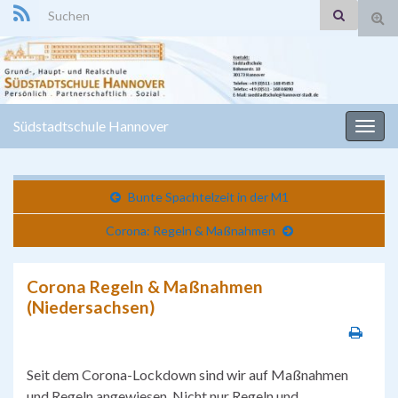
Search for:
Suc
ums
Südstadtschule Hannover
Navi
umsc
Bunte Spachtelzeit in der M1
Corona: Regeln & Maßnahmen
Corona Regeln & Maßnahmen
(Niedersachsen)
Seit dem Corona-Lockdown sind wir auf Maßnahmen
und Regeln angewiesen. Nicht nur Regeln und