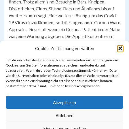
finden. Trotz allem sind Besuche in Bars, Kneipen,
Diskotheken, Clubs, Shisha-Bars und Ähnliches bis auf
Weiteres untersagt. Eine weitere Lösung, um das Covid-
19 Virus einzudämmen, soll die sogenannte Corona Warn
App sein. Diese soll, wenn ein Corona-Patient in der Nähe
war, eine Warnung abgeben. Die App ist kostenfrei im
App-Store und im Google-Play-Store erhältlich.
Cookie-Zustimmung verwalten
Toni (OG 3)
Um dir ein optimales Erlebnis zu bieten, verwenden wir Technologien wie
Cookies, um Geräteinformationen zu speichern und/oder darauf
zuzugreifen. Wenn du diesen Technologien zustimmst, können wir Daten
wie das Surfverhalten oder eindeutige IDs auf dieser Website verarbeiten.
Wenn du deine Zustimmung nicht erteilst oder zurückziehst, können
bestimmte Merkmale und Funktionen beeinträchtigt werden.
Akzeptieren
Ablehnen
Einstellungen ansehen
Impressum & Datenschutzerklärung