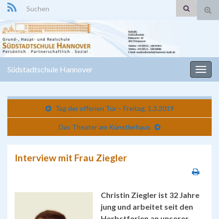
Search for:
Suc
ums
Südstadtschule Hannover
Navi
umsc
Tag der offenen Tür – Freitag, 1.3.2019
Das Theater am Künstlerhaus
Interview mit Frau Ziegler
Christin Ziegler ist 32 Jahre
jung und arbeitet seit den
Herbstferien an unserer