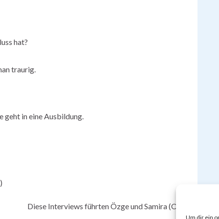
luss hat?
man traurig.
 geht in eine Ausbildung.
)
Diese Interviews führten Özge und Samira (OG3)
Um dir ein o