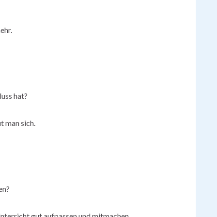
ehr.
luss hat?
ut man sich.
en?
Unterricht gut aufpassen und mitmachen.