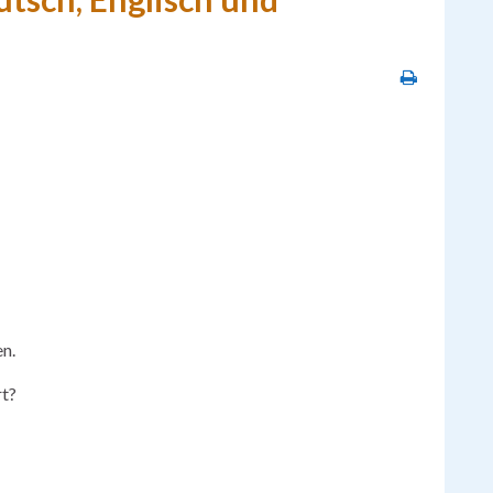
en.
rt?