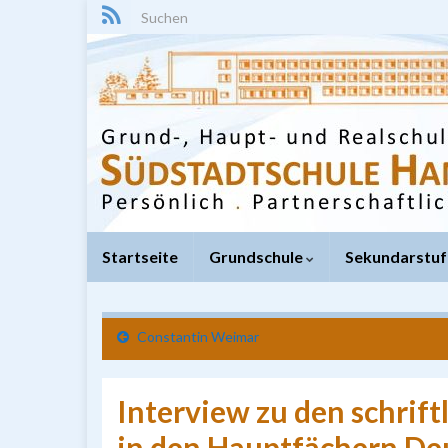
Search for:
Startseite
Grundschule
Sekundarstuf
Constantin Weimar
Interview zu den schrif
in den Hauptfächern Deu