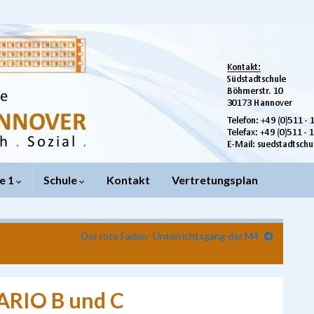
e 1
Schule
Kontakt
Vertretungsplan
Der rote Faden- Unterrichtsgang der M4
ARIO B und C