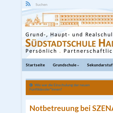
Search for:
Startseite
Grundschule
Sekundarstuf
Wie war die Einschulung der neuen
Fünftklässler*innen?
Notbetreuung bei SZEN