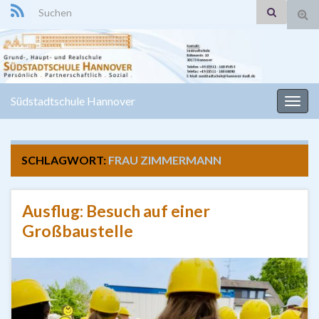
Search for:
Suc
ums
Südstadtschule Hannover
Navi
umsc
SCHLAGWORT:
FRAU ZIMMERMANN
Ausflug: Besuch auf einer
Großbaustelle