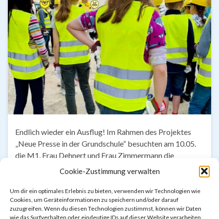
Endlich wieder ein Ausflug! Im Rahmen des Projektes
„Neue Presse in der Grundschule“ besuchten am 10.05.
die M1, Frau Dehnert und Frau Zimmermann die
Großbaustelle Langenhagen/ Wiesenau auf der
Cookie-Zustimmung verwalten
Wohnhäuser der KSG gebaut werden. Momentan
befinden sich diese noch im Rohbau. Zunächst gab es
Um dir ein optimales Erlebnis zu bieten, verwenden wir Technologien wie
Cookies, um Geräteinformationen zu speichern und/oder darauf
eine Sicherheitseinweisung und Schutzmaterial, bevor
zuzugreifen. Wenn du diesen Technologien zustimmst, können wir Daten
eine Begehung des Baugeländes startete. Dem …
wie das Surfverhalten oder eindeutige IDs auf dieser Website verarbeiten.