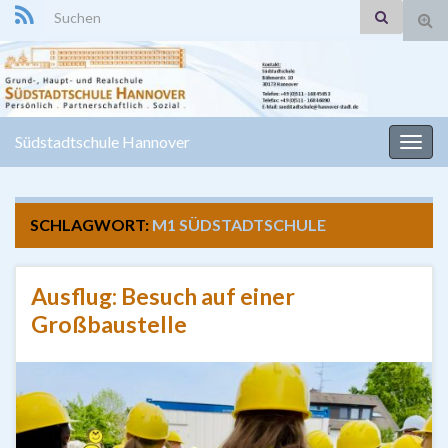
Search for:
Suc
ums
Südstadtschule Hannover
Navi
umsc
SCHLAGWORT:
M1 SÜDSTADTSCHULE
Ausflug: Besuch auf einer
Großbaustelle