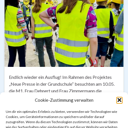
Endlich wieder ein Ausflug! Im Rahmen des Projektes
„Neue Presse in der Grundschule“ besuchten am 10.05.
die M1, Frau Dehnert und Frau Zimmermann die
Großbaustelle Langenhagen/ Wiesenau auf der
Cookie-Zustimmung verwalten
Wohnhäuser der KSG gebaut werden. Momentan
befinden sich diese noch im Rohbau. Zunächst gab es
Um dir ein optimales Erlebnis zu bieten, verwenden wir Technologien wie
Cookies, um Geräteinformationen zu speichern und/oder darauf
eine Sicherheitseinweisung und Schutzmaterial, bevor
zuzugreifen. Wenn du diesen Technologien zustimmst, können wir Daten
eine Begehung des Baugeländes startete. Dem …
wie das Surfverhalten oder eindeutige IDs auf dieser Website verarbeiten.