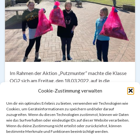
Im Rahmen der Aktion „Putzmunter“ machte die Klasse
OG2 sich am Freitag, den 18.03.2022, auf in die
Südstadt. In kleinen Gruppen flitzten die SchülerInnen
Cookie-Zustimmung verwalten
durch die Straßen und sammelten säckeweise Müll von
der Straße, den Gehwegen, aus Gebüschen und auf den
Um dir ein optimales Erlebnis zu bieten, verwenden wir Technologien wie
Cookies, um Geräteinformationen zu speichern und/oder darauf
Spielplätzen. Sowohl die SchülerInnen als auch die
zuzugreifen. Wenn du diesen Technologien zustimmst, können wir Daten
Lehrkräfte waren ganz schön erstaunt, wie viel …
wie das Surfverhalten oder eindeutige IDs auf dieser Website verarbeiten.
Wenn du deine Zustimmung nicht erteilst oder zurückziehst, können
bestimmte Merkmale und Funktionen beeinträchtigt werden.
Weiterlesen