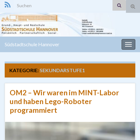
Search for:
Suc
ums
Südstadtschule Hannover
Navi
umsc
KATEGORIE:
SEKUNDARSTUFE1
OM2 – Wir waren im MINT-Labor
und haben Lego-Roboter
programmiert