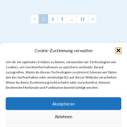
1
2
3
…
12
Cookie-Zustimmung verwalten
Impressum & Datenschutzerklärung
Cookie-Richtlinie (EU)
Um dir ein optimales Erlebnis zu bieten, verwenden wir Technologien wie
Cookies, um Geräteinformationen zu speichern und/oder darauf
zuzugreifen. Wenn du diesen Technologien zustimmst, können wir Daten
© 2026 Südstadtschule Hannover.
wie das Surfverhalten oder eindeutige IDs auf dieser Website verarbeiten.
Gemacht mit
von
Graphene Themes
.
Wenn du deine Zustimmung nicht erteilst oder zurückziehst, können
bestimmte Merkmale und Funktionen beeinträchtigt werden.
Akzeptieren
Ablehnen